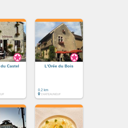
l du Castel
L'Orée du Bois
0.2 km
EUF
CHATEAUNEUF