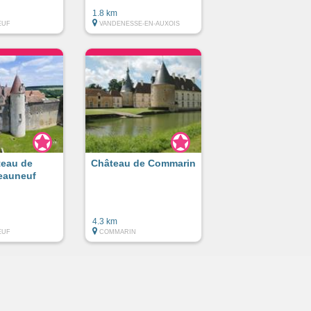
1.8 km
EUF
VANDENESSE-EN-AUXOIS
teau de
Château de Commarin
eauneuf
4.3 km
EUF
COMMARIN