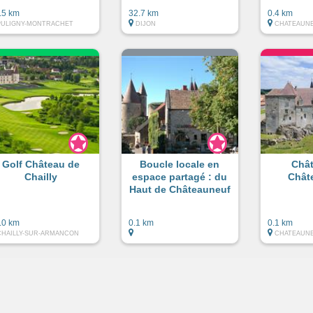
.5 km
32.7 km
0.4 km
PULIGNY-MONTRACHET
DIJON
CHATEAUN
Golf Château de
Boucle locale en
Châ
Chailly
espace partagé : du
Chât
Haut de Châteauneuf
.0 km
0.1 km
0.1 km
CHAILLY-SUR-ARMANCON
CHATEAUN