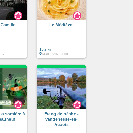
 Camille
Le Médiéval
19.8 km
DUC
MONT-SAINT-JEAN
la sorcière à
Etang de pêche -
eauneuf
Vandenesse-en-
Auxois