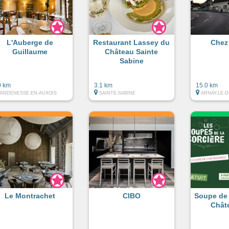
L'Auberge de
Restaurant Lassey du
Chez
Guillaume
Château Sainte
Sabine
0 km
3.1 km
15.0 km
VANDENESSE-EN-AUXOIS
SAINTE-SABINE
ARNAY-LE-
Le Montrachet
CIBO
Soupe de 
Chât