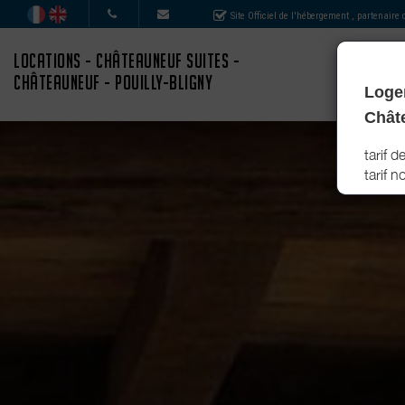
Site Officiel de l'hébergement
, partenaire
LOCATIONS - CHÂTEAUNEUF SUITES -
CHÂTEAUNEUF - POUILLY-BLIGNY
Logem
Chât
tarif 
tarif 