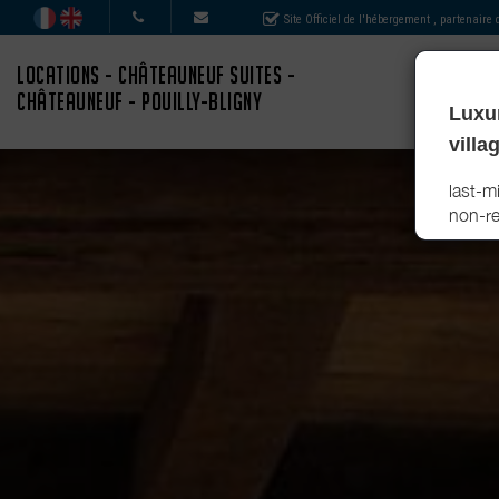
Site Officiel de l'hébergement
, partenaire
LOCATIONS - CHÂTEAUNEUF SUITES -
CHÂTEAUNEUF - POUILLY-BLIGNY
Luxur
villa
last-m
non-re