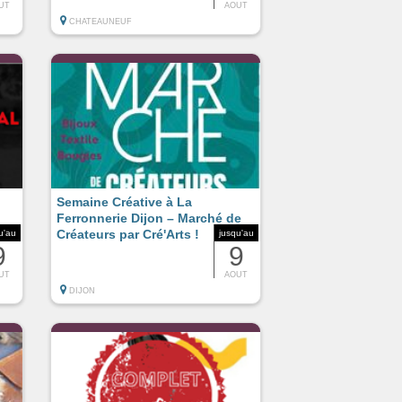
UT
AOUT
CHATEAUNEUF
Semaine Créative à La
Ferronnerie Dijon – Marché de
Créateurs par Cré'Arts !
u'au
jusqu'au
9
9
UT
AOUT
DIJON