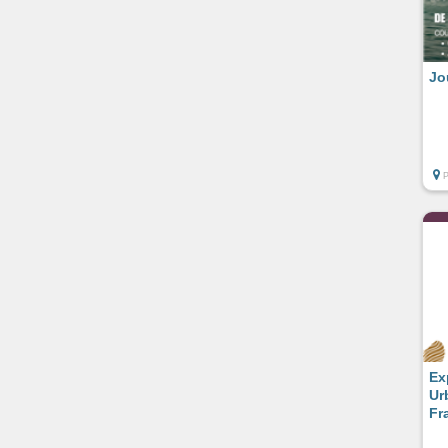
Jo
Ex
Ur
Fr