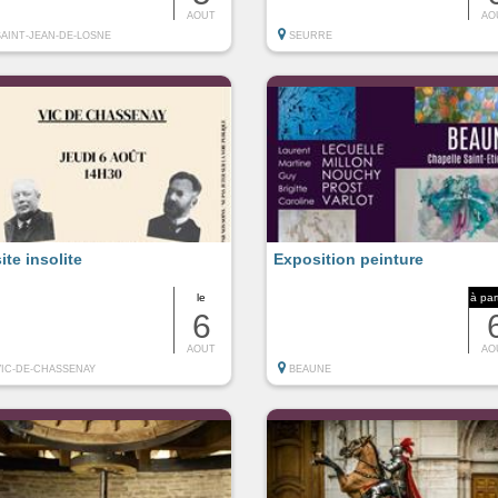
AOUT
AO
SAINT-JEAN-DE-LOSNE
SEURRE
ite insolite
Exposition peinture
le
à par
6
AOUT
AO
VIC-DE-CHASSENAY
BEAUNE