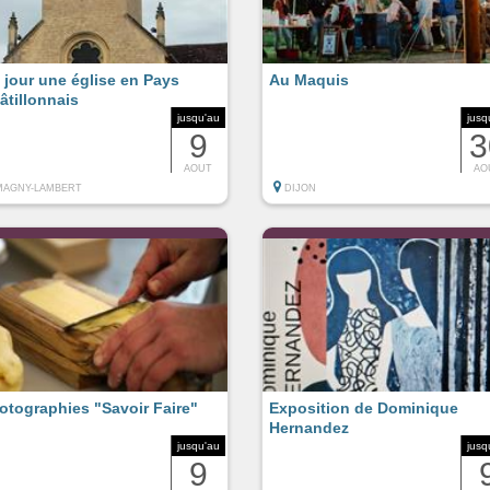
 jour une église en Pays
Au Maquis
âtillonnais
jusqu'au
jusq
9
3
AOUT
AO
MAGNY-LAMBERT
DIJON
otographies "Savoir Faire"
Exposition de Dominique
Hernandez
jusqu'au
jusq
9