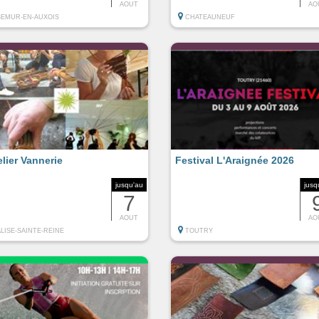
AOUT
AO
SEMUR-EN-AUXOIS
CHATEAUNEUF
elier Vannerie
Festival L'Araignée 2026
jusqu'au
jusq
7
AOUT
AO
ALISE-SAINTE-REINE
TOUTRY