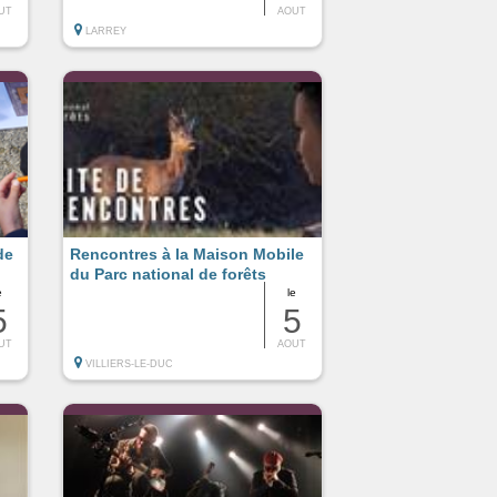
UT
AOUT
LARREY
de
Rencontres à la Maison Mobile
du Parc national de forêts
e
le
5
5
UT
AOUT
VILLIERS-LE-DUC