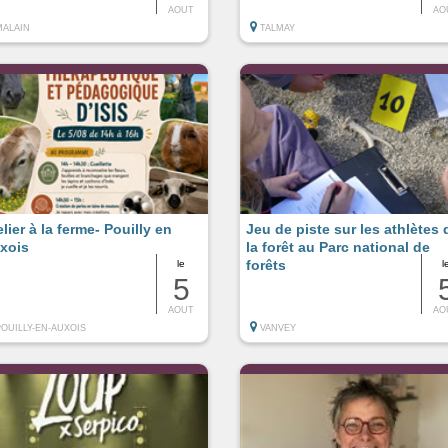
AOUT
AO
MALAIN
TALMAY
elier à la ferme- Pouilly en
Jeu de piste sur les athlètes 
xois
la forêt au Parc national de
forêts
le
l
5
AOUT
AO
POUILLY-EN-AUXOIS
VANVEY