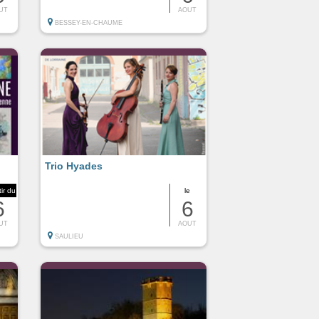
UT
AOUT
BESSEY-EN-CHAUME
Trio Hyades
tir du
le
6
6
UT
AOUT
SAULIEU