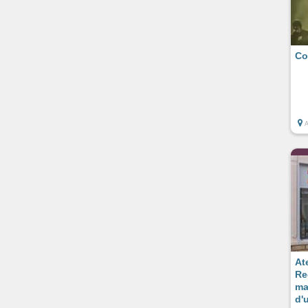
Co
Ate
Re
ma
d'