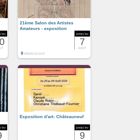
21ème Salon des Artistes
Amateurs - exposition
u'au
jusqu'au
0
7
UT
AOUT
ARNAY-LE-DUC
Exposition d'art- Châteauneuf
u'au
jusqu'au
9
9