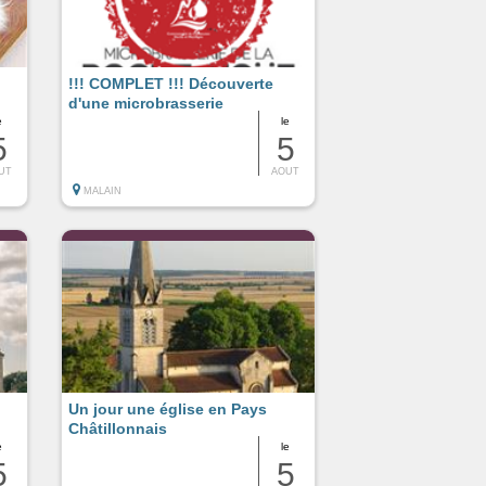
!!! COMPLET !!! Découverte
d'une microbrasserie
e
le
5
5
UT
AOUT
MALAIN
Un jour une église en Pays
Châtillonnais
e
le
5
5