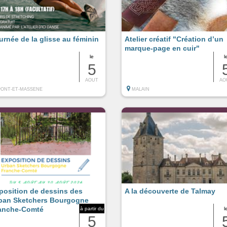
urnée de la glisse au féminin
Atelier créatif "Création d’un
marque-page en cuir"
le
l
5
AOUT
AO
PONT-ET-MASSENE
MALAIN
position de dessins des
A la découverte de Talmay
ban Sketchers Bourgogne
anche-Comté
à partir du
l
5