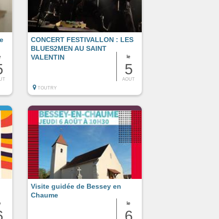
e
CONCERT FESTIVALLON : LES
BLUES2MEN AU SAINT
VALENTIN
e
le
5
5
UT
AOUT
TOUTRY
Visite guidée de Bessey en
Chaume
e
le
6
6