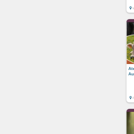
At
Au