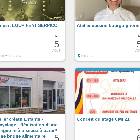
ncert LOUP FEAT SERPICO
Atelier cuisine bourguignonn
le
l
5
AOUT
AO
AISEY-SUR-SEINE
DARCEY
lier créatif Enfants -
Concert du stage CMF21
cyclage : Réalisation d'une
ngeoire à oiseaux à partir
le
l
5
une brique alimentaire