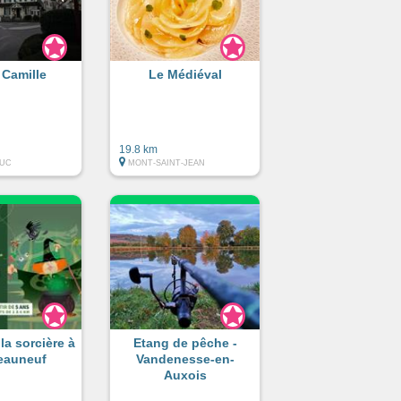
 Camille
Le Médiéval
19.8 km
DUC
MONT-SAINT-JEAN
la sorcière à
Etang de pêche -
eauneuf
Vandenesse-en-
Auxois