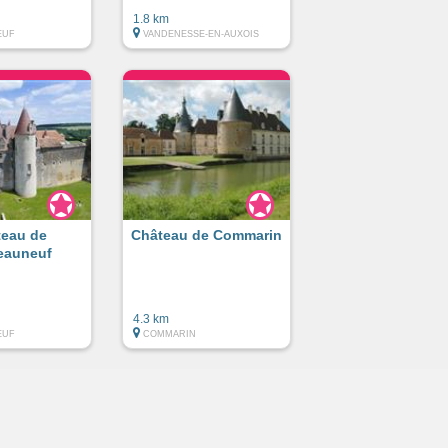
1.8 km
EUF
VANDENESSE-EN-AUXOIS
teau de
Château de Commarin
eauneuf
4.3 km
EUF
COMMARIN