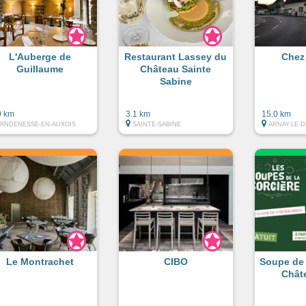
L'Auberge de
Restaurant Lassey du
Chez
Guillaume
Château Sainte
Sabine
0 km
3.1 km
15.0 km
VANDENESSE-EN-AUXOIS
SAINTE-SABINE
ARNAY-LE-
Le Montrachet
CIBO
Soupe de 
Chât