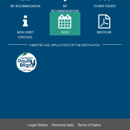
MY ACCOMMODATION
MY
TOURIST EVENTS
RECOMMENDATIONS
MON LIVRET
BOOK
BROCHURE
D'ACCUEIL
WEBSITES AND APPLICATIONS OF THE DESTINATION:
Legal Notice
Personal data
Terms of Sales