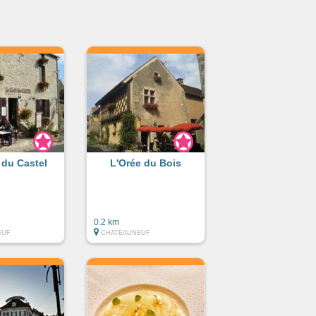
l du Castel
L'Orée du Bois
0.2 km
EUF
CHATEAUNEUF