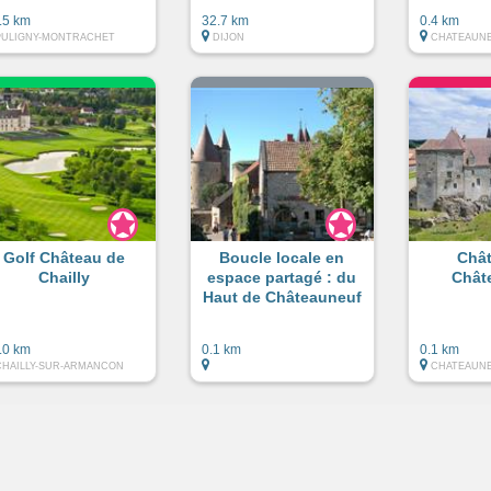
.5 km
32.7 km
0.4 km
PULIGNY-MONTRACHET
DIJON
CHATEAUN
Golf Château de
Boucle locale en
Châ
Chailly
espace partagé : du
Chât
Haut de Châteauneuf
.0 km
0.1 km
0.1 km
CHAILLY-SUR-ARMANCON
CHATEAUN