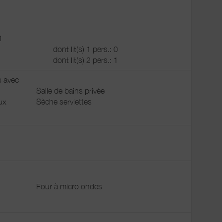
1
dont lit(s) 1 pers.: 0
dont lit(s) 2 pers.: 1
s avec
Salle de bains privée
ux
Sèche serviettes
Four à micro ondes