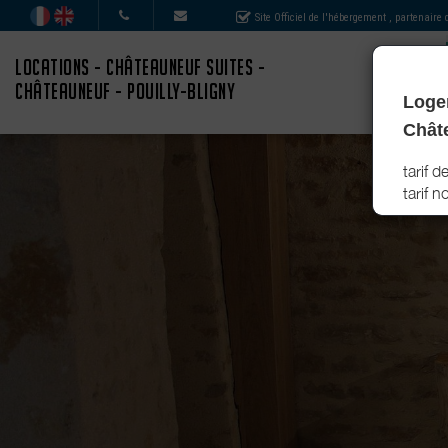
Site Officiel de l'hébergement
, partenaire
LOCATIONS - CHÂTEAUNEUF SUITES -
CHÂTEAUNEUF - POUILLY-BLIGNY
Logem
Chât
tarif 
tarif 