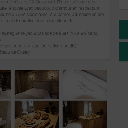
age médiéval de Châteauneuf. Bien situé pour des
uite rénovée avec beaucoup d'amour en respectant
arme du XVe siècle avec tout confort.Climatisé en été
te est décorative et non fonctionnelle.
ies,baguette,yaourt,salade de fruits (15 euro/pers).
é.
iques dans le village (au parking public).
âteau de Chailly"