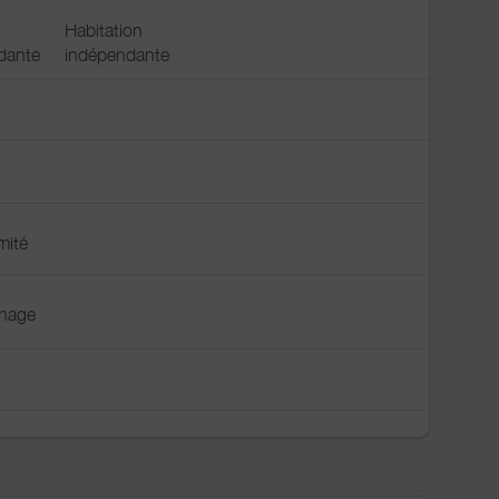
Habitation
dante
indépendante
mité
énage