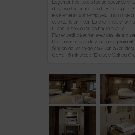
Logement de luxe situé au coeur du vill
découvertes en région de Bourgogne. S
les éléments authentiques. Endroit de ch
et chauffé en hiver. La cheminée charman
Draps et serviettes de haute qualité.
Panier petit déjeuner avec des viennoiser
Restaurants dans le village et à proximit
Station de recharge pour véhicules électr
Golf à 15 minutes : "Exclusiv Golf du Ch