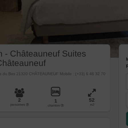
n - Châteauneuf Suites
I
Châteauneuf
p
te du Bas 21320 CHÂTEAUNEUF Mobile : (+33) 6 46 32 70
2
52
1
personnes
m2
chambre